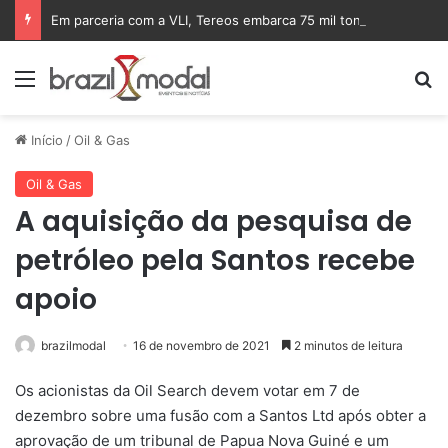
Em parceria com a VLI, Tereos embarca 75 mil toneladas de açúcar VHP para a China
Menu
Pr
Início
/
Oil & Gas
Oil & Gas
A aquisição da pesquisa de
petróleo pela Santos recebe
apoio
brazilmodal
16 de novembro de 2021
2 minutos de leitura
Os acionistas da Oil Search devem votar em 7 de
dezembro sobre uma fusão com a Santos Ltd após obter a
aprovação de um tribunal de Papua Nova Guiné e um