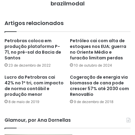
brazilmodal
Artigos relacionados
Petrobras coloca em
Petróleo cai com alta de
produção plataforma P-
estoques nos EUA; guerra
71, no pré-sal da Bacia de
no Oriente Médio e
Santos
furacão limitam perdas
23 de dezembro de 2022
10 de outubro de 2024
Lucro da Petrobras cai
Cogeração de energia via
42% no 1º tri, com impacto
biomassa de cana pode
de norma contábil e
crescer 57% até 2030 com
produção menor
RenovaBio
8 de maio de 2019
9 de dezembro de 2018
Glamour, por Ana Dornellas