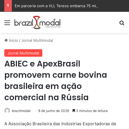
Em parceria com a VLI, Tereos embarca 75 mil toneladas de açúcar VHP para a China
Menu
Pr
Início
/
Jornal Multimodal
Jornal Multimodal
ABIEC e ApexBrasil
promovem carne bovina
brasileira em ação
comercial na Rússia
brazilmodal
8 de junho de 2026
3 minutos de leitura
A Associação Brasileira das Indústrias Exportadoras de