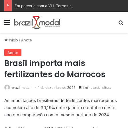
Em parceria com a VLI, Tereos embarca 75 mil toneladas de açúcar VHP para a China
Menu
Pr
Início
/
Anote
Anote
Brasil importa mais
fertilizantes do Marrocos
brazilmodal
1 de dezembro de 2025
1 minuto de leitura
As importações brasileiras de fertilizantes marroquinos
acumulam alta de 30,19% entre janeiro e outubro deste
ano em comparação com o mesmo período de 2024.