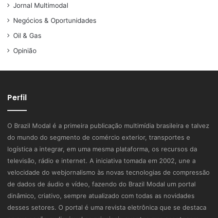
Jornal Multimodal
Negócios & Oportunidades
Oil & Gas
Opinião
Perfil
O Brazil Modal é a primeira publicação multimídia brasileira e talvez
do mundo do segmento de comércio exterior, transportes e
logística a integrar, em uma mesma plataforma, os recursos da
televisão, rádio e internet. A iniciativa tomada em 2002, une a
velocidade do webjornalismo às novas tecnologias de compressão
de dados de áudio e vídeo, fazendo do Brazil Modal um portal
dinâmico, criativo, sempre atualizado com todas as novidades
desses setores. O portal é uma revista eletrônica que se destaca