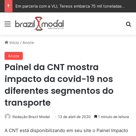
Em parceria com a VLI, Tereos embarca 75 mil toneladas de açúcar VHP para a China
Menu
Pr
Início
/
Anote
Anote
Painel da CNT mostra
impacto da covid-19 nos
diferentes segmentos do
transporte
Redação Brazil Modal
13 de abril de 2020
1 minuto de leitura
A CNT está disponibilizando em seu site o Painel Impacto